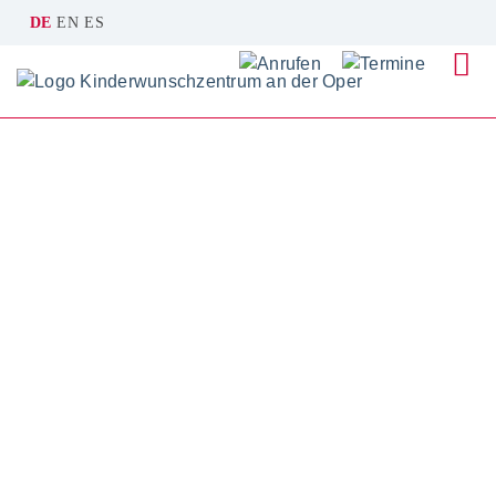
DE
EN
ES
Kinderwunschzentrum an der Oper
Fruchtbarkeitstest
Fruchtbarkeitstest für die Frau (Anti-Müller-Hormon)
Fruchtbarkeitstest für die Frau
(AMH-Test)
Der AMH-Test (Anti-Müller-Hormon-Test) gibt
Aufschluss über Ihre Eizellreserve und unterstützt
Sie dabei, Ihre Fruchtbarkeit frühzeitig
einzuschätzen – einfach, schnell und unabhängig