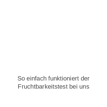
Sie bereits in der Kinderplanung sind oder einen
Status quo erheben wollen. So können bei Bedarf
frühzeitig Interventionen erfolgen, wie
beispielsweise
Social Freezing
, also das Einfrieren
von Eizellen.
Die Erhebung des AMH-Werts kann ab dem 20.
Lebensjahr erfolgen.
So einfach funktioniert der
Fruchtbarkeitstest bei uns