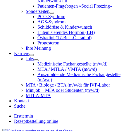
Kinderwunsch«
Patienten-Fragebogen »Social Freezing«
Sonderseiten
PCO-Syndrom
AGS-Syndrom
Schilddrüse & Kinderwunsch
Luteinisierendes Hormon (LH)
Östradiol (17-Beta-Östradiol)
Progesteron
Ihre Meinung
Karriere
Jobs
Medizinische Fachangestellte (m/w/d)
MTA / MTLA / VMTA (m/w/d)
Auszubildende Medizinische Fachangestellte
(m/w/d)
MTA / Biologe / BTA (m/w/d) für IVF-Labor
Minijob – MFA oder Studenten (m/w/d)
MTLA-MTA
Kontakt
Suche
Ersttermin
Rezeptbestellung online