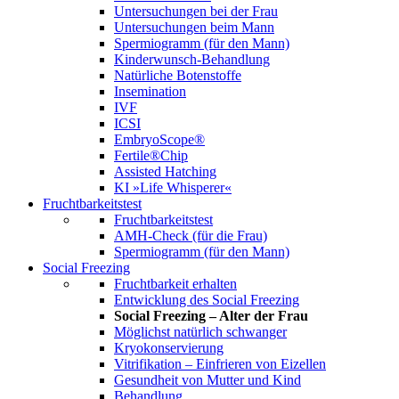
Untersuchungen bei der Frau
Untersuchungen beim Mann
Spermiogramm (für den Mann)
Kinderwunsch-Behandlung
Natürliche Botenstoffe
Insemination
IVF
ICSI
EmbryoScope®
Fertile®Chip
Assisted Hatching
KI »Life Whisperer«
Fruchtbarkeitstest
Fruchtbarkeitstest
AMH-Check (für die Frau)
Spermiogramm (für den Mann)
Social Freezing
Fruchtbarkeit erhalten
Entwicklung des Social Freezing
Social Freezing – Alter der Frau
Möglichst natürlich schwanger
Kryokonservierung
Vitrifikation – Einfrieren von Eizellen
Gesundheit von Mutter und Kind
Behandlung