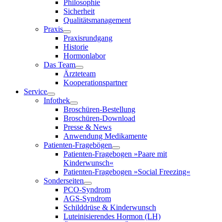
Philosophie
Sicherheit
Qualitätsmanagement
Praxis
Praxisrundgang
Historie
Hormonlabor
Das Team
Ärzteteam
Kooperationspartner
Service
Infothek
Broschüren-Bestellung
Broschüren-Download
Presse & News
Anwendung Medikamente
Patienten-Fragebögen
Patienten-Fragebogen »Paare mit
Kinderwunsch«
Patienten-Fragebogen »Social Freezing«
Sonderseiten
PCO-Syndrom
AGS-Syndrom
Schilddrüse & Kinderwunsch
Luteinisierendes Hormon (LH)