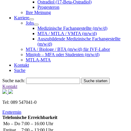
Östradiol (17-Beta-Östradiol)
Progesteron
Ihre Meinung
Karriere
Jobs
Medizinische Fachangestellte (m/w/d)
MTA / MTLA / VMTA (m/w/d)
Auszubildende Medizinische Fachangestellte
(m/w/d)
MTA / Biologe / BTA (m/w/d) für IVF-Labor
Minijob – MFA oder Studenten (m/w/d)
MTLA-MTA
Kontakt
Suche
Suche nach:
Suche starten
Kontakt
Tel: 089 547041-0
Ersttermin
Telefonische Erreichbarkeit
Mo – Do
7:00 – 16:00 Uhr
Freitag
7:00 – 13:00 Uhr