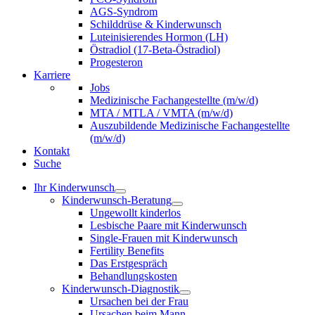
AGS-Syndrom
Schilddrüse & Kinderwunsch
Luteinisierendes Hormon (LH)
Östradiol (17-Beta-Östradiol)
Progesteron
Karriere
Jobs
Medizinische Fachangestellte (m/w/d)
MTA / MTLA / VMTA (m/w/d)
Auszubildende Medizinische Fachangestellte
(m/w/d)
Kontakt
Suche
Ihr Kinderwunsch
Kinderwunsch-Beratung
Ungewollt kinderlos
Lesbische Paare mit Kinderwunsch
Single-Frauen mit Kinderwunsch
Fertility Benefits
Das Erstgespräch
Behandlungskosten
Kinderwunsch-Diagnostik
Ursachen bei der Frau
Ursachen beim Mann