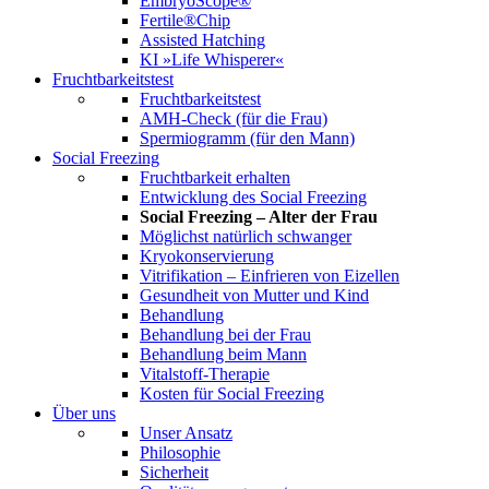
EmbryoScope®
Fertile®Chip
Assisted Hatching
KI »Life Whisperer«
Fruchtbarkeitstest
Fruchtbarkeitstest
AMH-Check (für die Frau)
Spermiogramm (für den Mann)
Social Freezing
Fruchtbarkeit erhalten
Entwicklung des Social Freezing
Social Freezing – Alter der Frau
Möglichst natürlich schwanger
Kryokonservierung
Vitrifikation – Einfrieren von Eizellen
Gesundheit von Mutter und Kind
Behandlung
Behandlung bei der Frau
Behandlung beim Mann
Vitalstoff-Therapie
Kosten für Social Freezing
Über uns
Unser Ansatz
Philosophie
Sicherheit