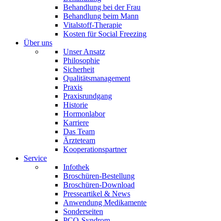
Behandlung bei der Frau
Behandlung beim Mann
Vitalstoff-Therapie
Kosten für Social Freezing
Über uns
Unser Ansatz
Philosophie
Sicherheit
Qualitätsmanagement
Praxis
Praxisrundgang
Historie
Hormonlabor
Karriere
Das Team
Ärzteteam
Kooperationspartner
Service
Infothek
Broschüren-Bestellung
Broschüren-Download
Presseartikel & News
Anwendung Medikamente
Sonderseiten
PCO-Syndrom