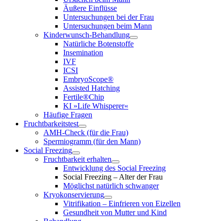
Äußere Einflüsse
Untersuchungen bei der Frau
Untersuchungen beim Mann
Kinderwunsch-Behandlung
Natürliche Botenstoffe
Insemination
IVF
ICSI
EmbryoScope®
Assisted Hatching
Fertile®Chip
KI »Life Whisperer«
Häufige Fragen
Fruchtbarkeitstest
AMH-Check (für die Frau)
Spermiogramm (für den Mann)
Social Freezing
Fruchtbarkeit erhalten
Entwicklung des Social Freezing
Social Freezing – Alter der Frau
Möglichst natürlich schwanger
Kryokonservierung
Vitrifikation – Einfrieren von Eizellen
Gesundheit von Mutter und Kind