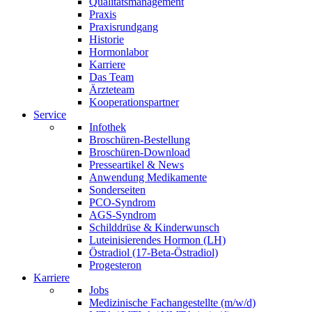
Qualitätsmanagement
Praxis
Praxisrundgang
Historie
Hormonlabor
Karriere
Das Team
Ärzteteam
Kooperationspartner
Service
Infothek
Broschüren-Bestellung
Broschüren-Download
Presseartikel & News
Anwendung Medikamente
Sonderseiten
PCO-Syndrom
AGS-Syndrom
Schilddrüse & Kinderwunsch
Luteinisierendes Hormon (LH)
Östradiol (17-Beta-Östradiol)
Progesteron
Karriere
Jobs
Medizinische Fachangestellte (m/w/d)