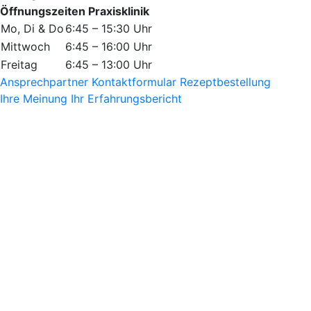
Öffnungszeiten Praxisklinik
Mo, Di & Do
6:45 – 15:30 Uhr
Mittwoch
6:45 – 16:00 Uhr
Freitag
6:45 – 13:00 Uhr
Ansprechpartner
Kontaktformular
Rezeptbestellung
Ihre Meinung
Ihr Erfahrungsbericht
Kinderwunschzentrum an der Oper
Service
Unser Service für Sie
Hier finden Sie unsere Patienten-Fragebögen, das
Formulare zur Online-Rezeptbestellung, informative
Broschüren zum Download oder Bestellen sowie
unseren Presse- und Newsbereich.