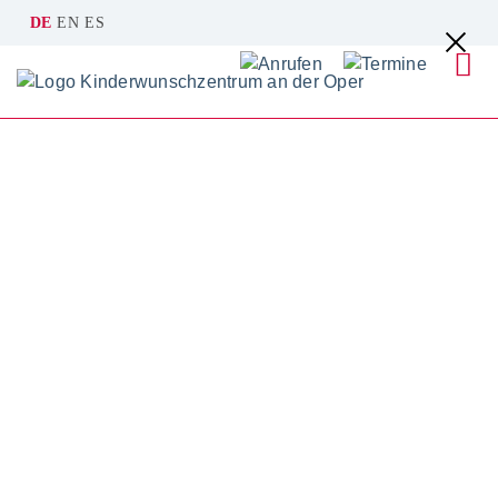
DE
EN
ES
Kinderwunschzentrum an der Oper
Über uns
Das Team
Ärzteteam
PD Dr. Pauer, München
PD Dr. med. Hans-Ulrich Pauer
Der Reproduktionsmediziner wurde 1966 geboren
und hat fünf Kinder.